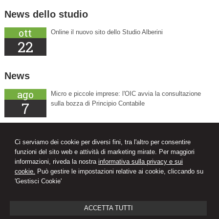
News dello studio
ott
Online il nuovo sito dello Studio Alberini
22
News
ago
Micro e piccole imprese: l'OIC avvia la consultazione
7
sulla bozza di Principio Contabile
ago
L'Agenzia delle Entrate scioglie i dubbi sulla fiscalità
8
dello sport
Ci serviamo dei cookie per diversi fini, tra l'altro per consentire
funzioni del sito web e attività di marketing mirate. Per maggiori
informazioni, riveda la nostra
informativa sulla privacy e sui
ago
Decreto PA: tutte le novità in Gazzetta Ufficiale
cookie.
Può gestire le impostazioni relative ai cookie, cliccando su
8
'Gestisci Cookie'
ACCETTA TUTTI