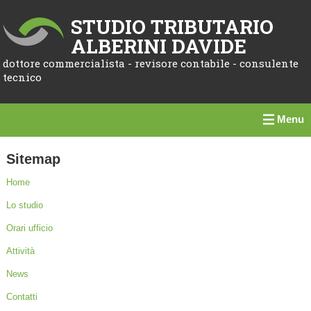
STUDIO TRIBUTARIO
ALBERINI DAVIDE
dottore commercialista - revisore contabile - consulente
tecnico
Menu
Sitemap
Home
Lo studio
Orari ufficio
Attività
News
Contatti