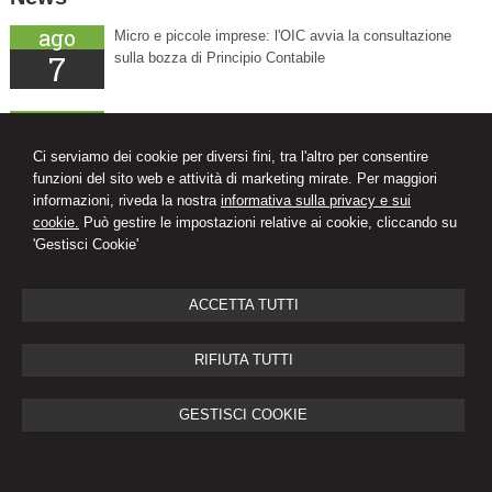
ago
Micro e piccole imprese: l'OIC avvia la consultazione
7
sulla bozza di Principio Contabile
ago
L'Agenzia delle Entrate scioglie i dubbi sulla fiscalità
8
dello sport
Ci serviamo dei cookie per diversi fini, tra l'altro per consentire
funzioni del sito web e attività di marketing mirate. Per maggiori
informazioni, riveda la nostra
informativa sulla privacy e sui
ago
Decreto PA: tutte le novità in Gazzetta Ufficiale
cookie.
Può gestire le impostazioni relative ai cookie, cliccando su
8
'Gestisci Cookie'
ACCETTA TUTTI
STUDIO TRIBUTARIO ALBERINI DAVIDE
dottore commercialista - revisore contabile - consulente tecnico
RIFIUTA TUTTI
Via Caduti del Lavoro, 1 -
Levata di Curtatone
46010
,
MN
Tel.
0376291278
Fax
037647203
GESTISCI COOKIE
© 2026 Copyright Studio Alberini. Tutti i diritti riservati | P.IVA 01736510205
|
Gestisci Cookie
-
Sitemap
-
Privacy
-
Cookie policy
-
Credits